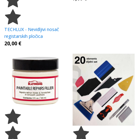
TECHLUX - Nevidljivi nosač
registarskih pločica
20,00
€