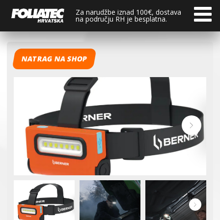
Za narudžbe iznad 100€, dostava
na području RH je besplatna.
NATRAG NA SHOP