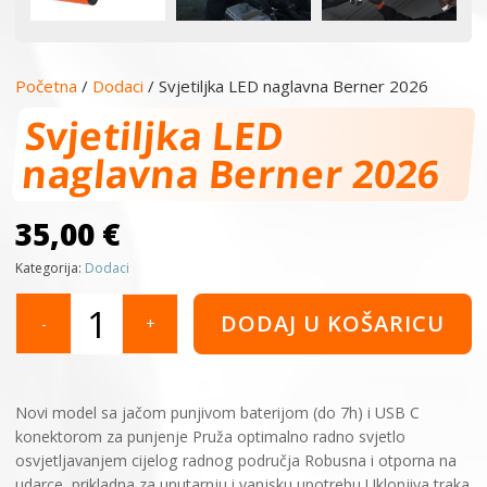
Početna
/
Dodaci
/ Svjetiljka LED naglavna Berner 2026
Svjetiljka LED
naglavna Berner 2026
35,00
€
Kategorija:
Dodaci
Svjetiljka
DODAJ U KOŠARICU
-
+
LED
naglavna
Berner
2026
Novi model sa jačom punjivom baterijom (do 7h) i USB C
količina
konektorom za punjenje Pruža optimalno radno svjetlo
osvjetljavanjem cijelog radnog područja Robusna i otporna na
udarce, prikladna za unutarnju i vanjsku upotrebu Uklonjiva traka