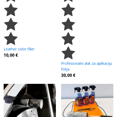
Leather color filler
10,00
€
Profesionalni alat za aplikaciju
folija
30,00
€