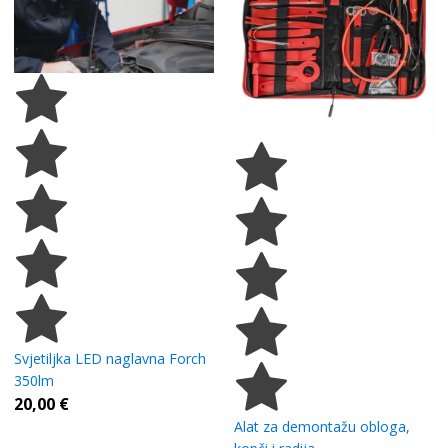
Svjetiljka LED naglavna Forch
350lm
20,00
€
Alat za demontažu obloga,