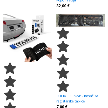
kopči i radija
32,00
€
FOLIATEC okvir - nosač za
registarske tablice
7,00
€