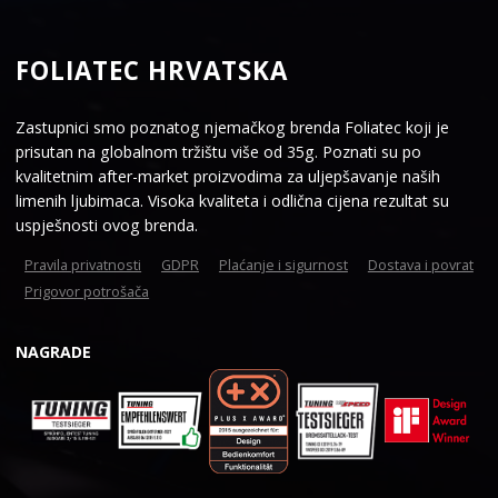
FOLIATEC HRVATSKA
Zastupnici smo poznatog njemačkog brenda Foliatec koji je
prisutan na globalnom tržištu više od 35g. Poznati su po
kvalitetnim after-market proizvodima za uljepšavanje naših
limenih ljubimaca. Visoka kvaliteta i odlična cijena rezultat su
uspješnosti ovog brenda.
Pravila privatnosti
GDPR
Plaćanje i sigurnost
Dostava i povrat
Prigovor potrošača
NAGRADE