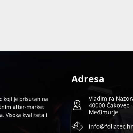
Adresa
Vladimira Nazor
koji je prisutan na
40000 Čakovec -
etnim after-market
Međimurje
. Visoka kvaliteta i
info@foliatec.hr