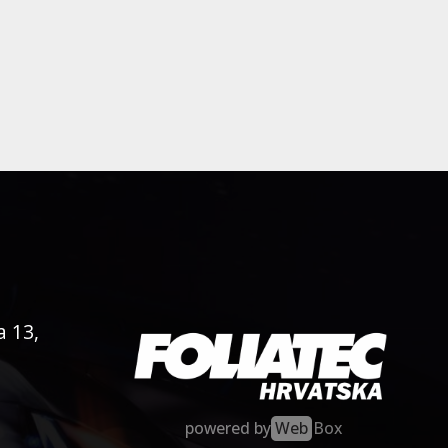
a 13,
powered by
Web
Box