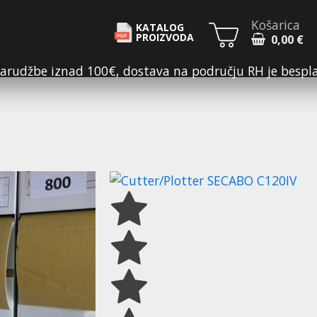
Košarica
KATALOG
PROIZVODA
0,00
€
arudžbe iznad 100€, dostava na području RH je bespl