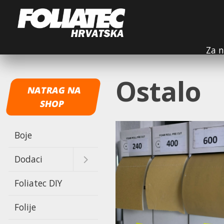
Za n
Ostalo
NATRAG NA
SHOP
Boje
Dodaci
Dodaci
kapice ventila
Foliatec DIY
Folije