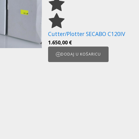
Cutter/Plotter SECABO C120IV
1.650,00
€
DODAJ U KOŠARICU