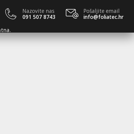
Nazovite nas
Pošaljite email
091 507 8743
info@foliatec.hr
atna.