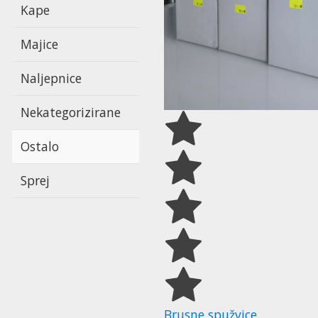
Kape
Majice
Naljepnice
Nekategorizirane
Ostalo
Sprej
Brusne spužvice