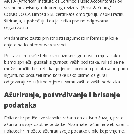
AICPA (American Institute of Certified Public Accountants) od
strane nezavisnog odobrenog revizora (Ernst & Young).
COMODO CA Limited SSL certifikate omogućuju visoku razinu
šifriranja, a potvrđuju i da je tvrtka pravno odgovorna
organizacija.
Predani smo zaštiti privatnosti i sigurnosti informacija koje
dajete na foliatec.hr web stranci.
Postavili smo više tehničkih i fizičkih sigurnosnih mjera kako
bismo spriječili gubitak sigurnosti vaših podataka. Nikad se ne
može jamčiti da su zbirka, prijenos i pohrana podataka potpuno
sigurni, no poduzeli smo korake kako bismo osigurali
odgovarajuće zaštitne mjere u svrhu zaštite vaših podataka.
Ažuriranje, potvrđivanje i brisanje
podataka
Foliatec.hr potiče sve vlasnike računa da aktivno čuvaju, prate i
ažuriraju svoje osobne podatke. Ako imate račun na web stranici
Foliatec.hr, možete ažurirati svoje podatke u bilo koje vrijeme,