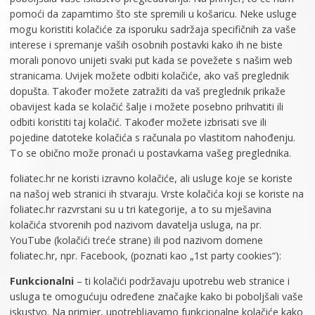
pomoći da zapamtimo što ste spremili u košaricu. Neke usluge
mogu koristiti kolačiće za isporuku sadržaja specifičnih za vaše
interese i spremanje vaših osobnih postavki kako ih ne biste
morali ponovo unijeti svaki put kada se povežete s našim web
stranicama. Uvijek možete odbiti kolačiće, ako vaš preglednik
dopušta. Također možete zatražiti da vaš preglednik prikaže
obavijest kada se kolačić šalje i možete posebno prihvatiti ili
odbiti koristiti taj kolačić. Također možete izbrisati sve ili
pojedine datoteke kolačića s računala po vlastitom nahođenju.
To se obično može pronaći u postavkama vašeg preglednika.
foliatec.hr ne koristi izravno kolačiće, ali usluge koje se koriste
na našoj web stranici ih stvaraju. Vrste kolačića koji se koriste na
foliatec.hr razvrstani su u tri kategorije, a to su mješavina
kolačića stvorenih pod nazivom davatelja usluga, na pr.
YouTube (kolačići treće strane) ili pod nazivom domene
foliatec.hr, npr. Facebook, (poznati kao „1st party cookies“):
Funkcionalni
– ti kolačići podržavaju upotrebu web stranice i
usluga te omogućuju određene značajke kako bi poboljšali vaše
iskustvo. Na primjer, upotrebljavamo funkcionalne kolačiće kako