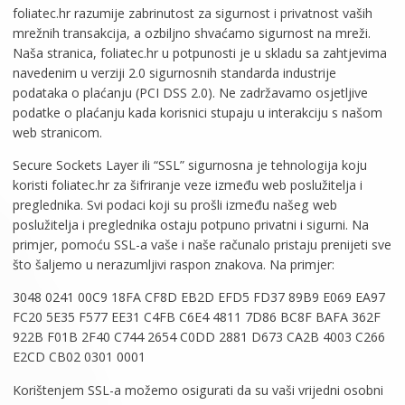
foliatec.hr razumije zabrinutost za sigurnost i privatnost vaših
mrežnih transakcija, a ozbiljno shvaćamo sigurnost na mreži.
Naša stranica, foliatec.hr u potpunosti je u skladu sa zahtjevima
navedenim u verziji 2.0 sigurnosnih standarda industrije
podataka o plaćanju (PCI DSS 2.0). Ne zadržavamo osjetljive
podatke o plaćanju kada korisnici stupaju u interakciju s našom
web stranicom.
Secure Sockets Layer ili “SSL” sigurnosna je tehnologija koju
koristi foliatec.hr za šifriranje veze između web poslužitelja i
preglednika. Svi podaci koji su prošli između našeg web
poslužitelja i preglednika ostaju potpuno privatni i sigurni. Na
primjer, pomoću SSL-a vaše i naše računalo pristaju prenijeti sve
što šaljemo u nerazumljivi raspon znakova. Na primjer:
3048 0241 00C9 18FA CF8D EB2D EFD5 FD37 89B9 E069 EA97
FC20 5E35 F577 EE31 C4FB C6E4 4811 7D86 BC8F BAFA 362F
922B F01B 2F40 C744 2654 C0DD 2881 D673 CA2B 4003 C266
E2CD CB02 0301 0001
Korištenjem SSL-a možemo osigurati da su vaši vrijedni osobni