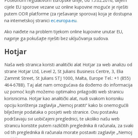
Posebnom regulativom Europske unije, od 15.02.2016, diljem
cijele EU sporove vezane uz online kupovine moguće je riješiti
putem ODR platforme (za rješavanje sporova) koja je dostupna
na internetskoj stranici
ec.europa.eu
.
Ako naiđete na problem tijekom online kupovine unutar EU,
najprije ga pokušajte riješiti bez uključivanja sudova.
Hotjar
Naša web stranica koristi analitički alat Hotjar za web analizu od
strane Hotjar Ltd, Level 2, St Julians Business Centre, 3, Elia
Zammit Street, St Julians STJ 1000, Malta, Europe Tel.: +1 (855)
464-6788). Taj alat nam omogućava da dođemo do informacija
uz pomoć kojih možemo optimalno prilagoditi web stranicu
korisnicima. Hotjar kao analitički alat, nudi svakom korisniku
opciju korištenja zaglavlja „Nemoj pratiti“ kako bi onemogućili
bilježenje podataka o posjeti web stranice. Ovu postavku
podržavaju svi uobičajeni preglednici, te ukoliko našu web
stranicu koristite putem različitih preglednika ili računala, za svaki
od tih preglednika ili računala morate postaviti zaglavlje „Nemoj