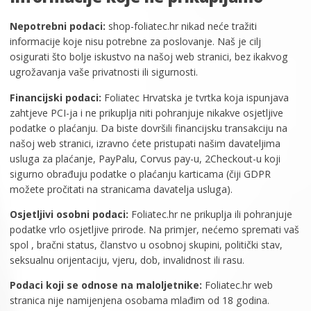
Nepotrebni podaci:
shop-foliatec.hr nikad neće tražiti
informacije koje nisu potrebne za poslovanje. Naš je cilj
osigurati što bolje iskustvo na našoj web stranici, bez ikakvog
ugrožavanja vaše privatnosti ili sigurnosti.
Financijski podaci:
Foliatec Hrvatska je tvrtka koja ispunjava
zahtjeve PCI-ja i ne prikuplja niti pohranjuje nikakve osjetljive
podatke o plaćanju. Da biste dovršili financijsku transakciju na
našoj web stranici, izravno ćete pristupati našim davateljima
usluga za plaćanje, PayPalu, Corvus pay-u, 2Checkout-u koji
sigurno obrađuju podatke o plaćanju karticama (čiji GDPR
možete pročitati na stranicama davatelja usluga).
Osjetljivi osobni podaci:
Foliatec.hr ne prikuplja ili pohranjuje
podatke vrlo osjetljive prirode. Na primjer, nećemo spremati vaš
spol , bračni status, članstvo u osobnoj skupini, politički stav,
seksualnu orijentaciju, vjeru, dob, invalidnost ili rasu.
Podaci koji se odnose na maloljetnike:
Foliatec.hr web
stranica nije namijenjena osobama mlađim od 18 godina.