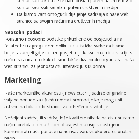
komunikaciju koju će te nam poslati putem naših redovitih
komunikacijskih kanala ili putem društvenih medija
Da bismo vam omogućili dijeljenje sadržaja s naše web
stranice sa svojim računima društvenih medija
Neosobni podaci
Koristimo neosobne podatke prikupljene od posjetitelja na
foliatec.hr u agregatnom obliku u statističke svrhe da bismo
bolje razumjeli gdje dolaze posjetitelji, kakvu imaju interakciju s
našim stranicama i kako bismo lakše dizajnirali i organizirali našu
web stranicu za jednostavnu interakciju s kupcima.
Marketing
Naše marketinške aktivnosti (“newsletter” ) sadrže originalne,
valjane ponude za uštedu novca i promocije koje mogu biti
aktivne na foliatec.hr stranici za određeno razdoblje.
Neželjeni sadržaj ili sadržaj loše kvalitete nikada ne distribuiramo
našim pretplatnicima. U tim obavijestima uvijek nastojimo
komunicirati naše ponude na neinvazivan, visoko profesionalan
način.