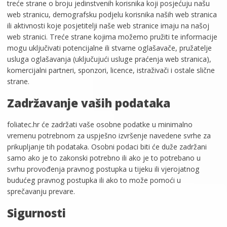
treće strane o broju jedinstvenih korisnika koji posjećuju našu
web stranicu, demografsku podjelu korisnika naših web stranica
ili aktivnosti koje posjetitelji naše web stranice imaju na našoj
web stranici. Treće strane kojima možemo pružiti te informacije
mogu uključivati potencijalne ili stvarne oglašavače, pružatelje
usluga oglašavanja (uključujući usluge praćenja web stranica),
komercijalni partneri, sponzori, licence, istraživači i ostale slične
strane.
Zadržavanje vaših podataka
foliatec.hr će zadržati vaše osobne podatke u minimalno
vremenu potrebnom za uspješno izvršenje navedene svrhe za
prikupljanje tih podataka. Osobni podaci biti će duže zadržani
samo ako je to zakonski potrebno ili ako je to potrebano u
svrhu provođenja pravnog postupka u tijeku ili vjerojatnog
budućeg pravnog postupka ili ako to može pomoći u
sprečavanju prevare.
Sigurnosti