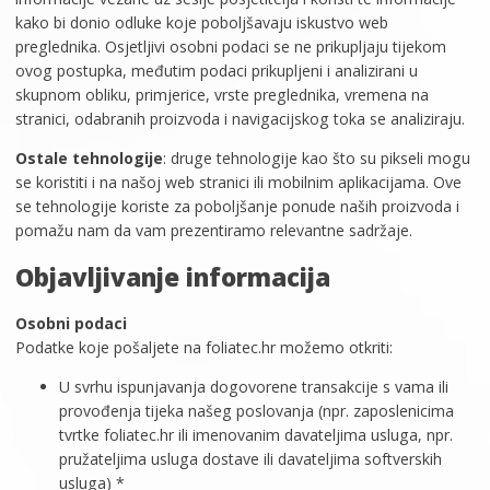
kako bi donio odluke koje poboljšavaju iskustvo web
preglednika. Osjetljivi osobni podaci se ne prikupljaju tijekom
ovog postupka, međutim podaci prikupljeni i analizirani u
skupnom obliku, primjerice, vrste preglednika, vremena na
stranici, odabranih proizvoda i navigacijskog toka se analiziraju.
Ostale tehnologije
: druge tehnologije kao što su pikseli mogu
se koristiti i na našoj web stranici ili mobilnim aplikacijama. Ove
se tehnologije koriste za poboljšanje ponude naših proizvoda i
pomažu nam da vam prezentiramo relevantne sadržaje.
Objavljivanje informacija
Osobni podaci
Podatke koje pošaljete na foliatec.hr možemo otkriti:
U svrhu ispunjavanja dogovorene transakcije s vama ili
provođenja tijeka našeg poslovanja (npr. zaposlenicima
tvrtke foliatec.hr ili imenovanim davateljima usluga, npr.
pružateljima usluga dostave ili davateljima softverskih
usluga) *