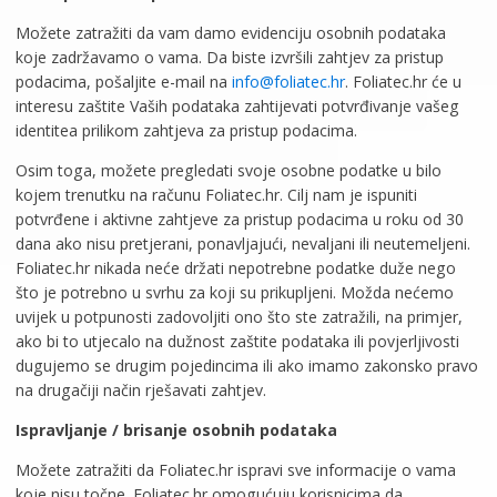
Možete zatražiti da vam damo evidenciju osobnih podataka
koje zadržavamo o vama. Da biste izvršili zahtjev za pristup
podacima, pošaljite e-mail na
info@foliatec.hr
. Foliatec.hr će u
interesu zaštite Vaših podataka zahtijevati potvrđivanje vašeg
identitea prilikom zahtjeva za pristup podacima.
Osim toga, možete pregledati svoje osobne podatke u bilo
kojem trenutku na računu Foliatec.hr. Cilj nam je ispuniti
potvrđene i aktivne zahtjeve za pristup podacima u roku od 30
dana ako nisu pretjerani, ponavljajući, nevaljani ili neutemeljeni.
Foliatec.hr nikada neće držati nepotrebne podatke duže nego
što je potrebno u svrhu za koji su prikupljeni. Možda nećemo
uvijek u potpunosti zadovoljiti ono što ste zatražili, na primjer,
ako bi to utjecalo na dužnost zaštite podataka ili povjerljivosti
dugujemo se drugim pojedincima ili ako imamo zakonsko pravo
na drugačiji način rješavati zahtjev.
Ispravljanje / brisanje osobnih podataka
Možete zatražiti da Foliatec.hr ispravi sve informacije o vama
koje nisu točne. Foliatec.hr omogućuju korisnicima da