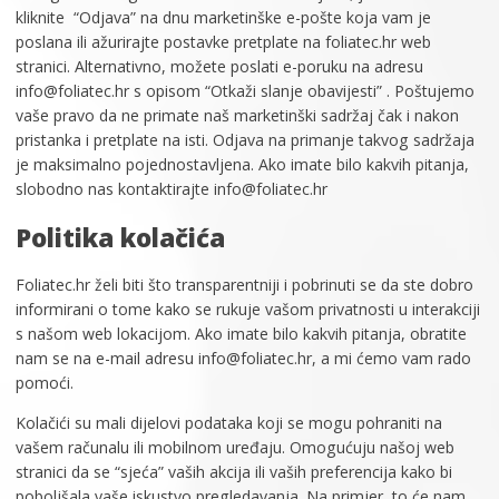
kliknite “Odjava” na dnu marketinške e-pošte koja vam je
poslana ili ažurirajte postavke pretplate na foliatec.hr web
stranici. Alternativno, možete poslati e-poruku na adresu
info@foliatec.hr s opisom “Otkaži slanje obavijesti” . Poštujemo
vaše pravo da ne primate naš marketinški sadržaj čak i nakon
pristanka i pretplate na isti. Odjava na primanje takvog sadržaja
je maksimalno pojednostavljena. Ako imate bilo kakvih pitanja,
slobodno nas kontaktirajte info@foliatec.hr
Politika kolačića
Foliatec.hr želi biti što transparentniji i pobrinuti se da ste dobro
informirani o tome kako se rukuje vašom privatnosti u interakciji
s našom web lokacijom. Ako imate bilo kakvih pitanja, obratite
nam se na e-mail adresu info@foliatec.hr, a mi ćemo vam rado
pomoći.
Kolačići su mali dijelovi podataka koji se mogu pohraniti na
vašem računalu ili mobilnom uređaju. Omogućuju našoj web
stranici da se “sjeća” vaših akcija ili vaših preferencija kako bi
poboljšala vaše iskustvo pregledavanja. Na primjer, to će nam