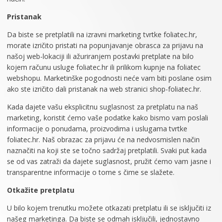
Pristanak
Da biste se pretplatili na izravni marketing tvrtke foliatec.hr,
morate izričito pristati na popunjavanje obrasca za prijavu na
našoj web-lokaciji ili ažuriranjem postavki pretplate na bilo
kojem računu usluge foliatec.hr ili prilikom kupnje na foliatec
webshopu. Marketinške pogodnosti neće vam biti poslane osim
ako ste izričito dali pristanak na web stranici shop-foliatec.hr.
Kada dajete vašu eksplicitnu suglasnost za pretplatu na naš
marketing, koristit ćemo vaše podatke kako bismo vam poslali
informacije o ponudama, proizvodima i uslugama tvrtke
foliatec.hr. Naš obrazac za prijavu će na nedvosmislen način
naznačiti na koji ste se točno sadržaj pretplatili. Svaki put kada
se od vas zatraži da dajete suglasnost, pružit ćemo vam jasne i
transparentne informacije o tome s čime se slažete.
Otkažite pretplatu
U bilo kojem trenutku možete otkazati pretplatu ili se isključiti iz
našeg marketinga. Da biste se odmah isključili, jednostavno