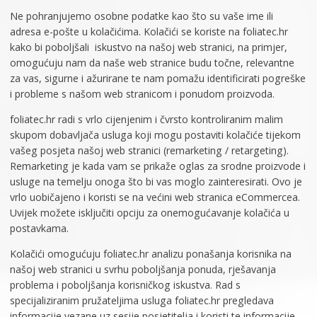
Ne pohranjujemo osobne podatke kao što su vaše ime ili
adresa e-pošte u kolačićima. Kolačići se koriste na foliatec.hr
kako bi poboljšali iskustvo na našoj web stranici, na primjer,
omogućuju nam da naše web stranice budu točne, relevantne
za vas, sigurne i ažurirane te nam pomažu identificirati pogreške
i probleme s našom web stranicom i ponudom proizvoda.
foliatec.hr radi s vrlo cijenjenim i čvrsto kontroliranim malim
skupom dobavljača usluga koji mogu postaviti kolačiće tijekom
vašeg posjeta našoj web stranici (remarketing / retargeting).
Remarketing je kada vam se prikaže oglas za srodne proizvode i
usluge na temelju onoga što bi vas moglo zainteresirati. Ovo je
vrlo uobičajeno i koristi se na većini web stranica eCommercea.
Uvijek možete isključiti opciju za onemogućavanje kolačića u
postavkama.
Kolačići omogućuju foliatec.hr analizu ponašanja korisnika na
našoj web stranici u svrhu poboljšanja ponuda, rješavanja
problema i poboljšanja korisničkog iskustva. Rad s
specijaliziranim pružateljima usluga foliatec.hr pregledava
informacije vezane uz sesije posjetitelja i koristi te informacije