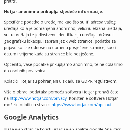
pratiti“.
Hotjar anonimno prikuplja sljedeće informacije:
Specifične podatke o uređajima kao što su IP adresa vašeg
uređaja koja je pohranjena anonimno, veličinu ekrana uređaja,
vrstu uređaja te jedinstvenu identifikaciju uređaja, državu i
geografsku lokaciju, izabrani jezik web stranice, podatke za
prijavu koji se odnose na domenu posjećene stranice, kao i
datum i vrijeme kada su stranice bile posjećene.
Općenito, vaše podatke prikupljamo anonimno, te ne dolazimo
do osobnih poveznica.
Kolačići Hotjar su pohranjeni u skladu sa GDPR regulativom.
Više o obradi podataka pomoću softvera Hotjar pronaći ćete
na
http://www.hotjar.com/privacy
. Korištenje softvera Hotjar
možete odbiti na stranici
https://www.hotjar.com/opt-out.
Google Analytics
Naša web stranica koristi uslugu web analize Google Analytics,