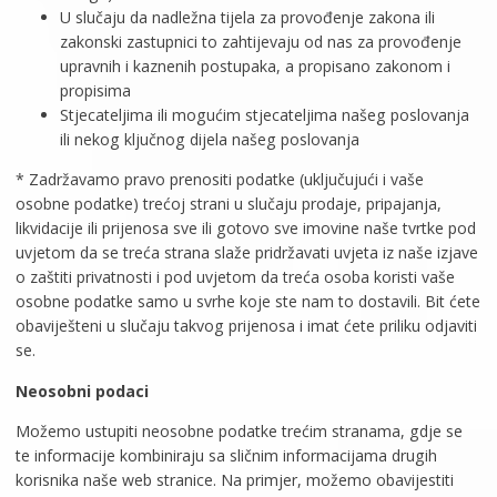
U slučaju da nadležna tijela za provođenje zakona ili
zakonski zastupnici to zahtijevaju od nas za provođenje
upravnih i kaznenih postupaka, a propisano zakonom i
propisima
Stjecateljima ili mogućim stjecateljima našeg poslovanja
ili nekog ključnog dijela našeg poslovanja
* Zadržavamo pravo prenositi podatke (uključujući i vaše
osobne podatke) trećoj strani u slučaju prodaje, pripajanja,
likvidacije ili prijenosa sve ili gotovo sve imovine naše tvrtke pod
uvjetom da se treća strana slaže pridržavati uvjeta iz naše izjave
o zaštiti privatnosti i pod uvjetom da treća osoba koristi vaše
osobne podatke samo u svrhe koje ste nam to dostavili. Bit ćete
obaviješteni u slučaju takvog prijenosa i imat ćete priliku odjaviti
se.
Neosobni podaci
Možemo ustupiti neosobne podatke trećim stranama, gdje se
te informacije kombiniraju sa sličnim informacijama drugih
korisnika naše web stranice. Na primjer, možemo obavijestiti