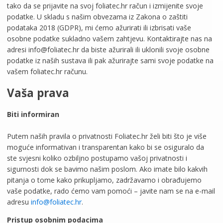
tako da se prijavite na svoj foliatec.hr račun i izmijenite svoje
podatke. U skladu s našim obvezama iz Zakona o zaštiti
podataka 2018 (GDPR), mi ćemo ažurirati ili izbrisati vaše
osobne podatke sukladno vašem zahtjevu. Kontaktirajte nas na
adresi info@foliatec.hr da biste ažurirali ili uklonili svoje osobne
podatke iz naših sustava ili pak ažurirajte sami svoje podatke na
vašem foliatec.hr računu.
Vaša prava
Biti informiran
Putem naših pravila o privatnosti Foliatec.hr želi biti što je više
moguće informativan i transparentan kako bi se osiguralo da
ste svjesni koliko ozbiljno postupamo vašoj privatnosti i
sigurnosti dok se bavimo našim poslom. Ako imate bilo kakvih
pitanja o tome kako prikupljamo, zadržavamo i obrađujemo
vaše podatke, rado ćemo vam pomoći – javite nam se na e-mail
adresu
info@foliatec.hr
.
Pristup osobnim podacima