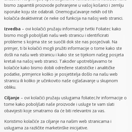
bismo zapamtili proizvode pohranjene u vašoj košarici i zemlju
isporuke koju ste odabrali. Onemogućavanje nekih od tih
kolačića deaktivirirat će neke od funkcija na našoj web stranici.
Izvedba
– ovi kolačići pružaju informacije tvrtki Foliatec kako
bismo mogli poboljšati našu web stranicu i identificirati
probleme s kojima ste se suočili dok ste nas posjećivali. Na
primjer, ti bi kolačići mogli pružiti informacije o tome kako ste
došli na našu web stranicu i kako ste se tijekom našeg posjeta
kretali na našoj web stranici. Također upotrebljavamo te
kolačiće kako bismo dobili određene statističke i analitičke
podatke, primjerice koliko je posjetitelja došlo na našu web
stranicu ili koliko je učinkovito naše oglašavanje u skupnom
obliku.
Ciljanje
– ovi kolačići pružaju uslugama foliatec.hr informacije o
tome kako poboljšati naše proizvode i usluge te vam slati
obavijesti koje smatramo da će biti relevantni za vas.
Koristimo kolačiće za ciljanje na našim web stranicama i
uslugama za različite marketinške inicijative.