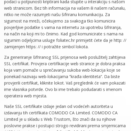
podaci u potpunosti kriptirani kada stupite u interakciju s našom
web stranicom. Bez tih informacija na vašem ili našem računalu,
nitko ne može razumjeti našu šifriranu komunikaciju. Za
sigurnost na mreži, očekujemo za svakoga tko komunicira
povjerljive podatke s vama na internetu za upotrebu šifriranja,
na način na koji mi to činimo. Kad god komunicirate s nama na
sigurnim odjeljcima usluge foliatec.hr primijetit ćete da je http: //
zamijenjen https: // i potražite simbol lokota.
Za generiranje šifriranog SSL prijenosa web poslužitelj zahtijeva
SSL certifikat. Provjera certifikacije web stranice je dobra praksa
koja vam pomaže u sprečavanju sukoba web-lokacija koje se
ponekad nazivaju web-lokacijama “krađa identiteta”. Da biste
provjerili certifikat, kliknite lokot. Vaš preglednik će vam pokazati
ime vlasnika potvrde. Ovo bi ime trebalo podudarati s imenom
operatera web mjesta.
Naše SSL certifikate izdaje jedan od vodećeh autoriteta u
izdavanju tih certifikata COMODO CA Limited. COMODO CA
Limited je u skladu s Web Trustom, što znači da su njihove
poslovne prakse i postupci strogo revidirani prema smjernicama