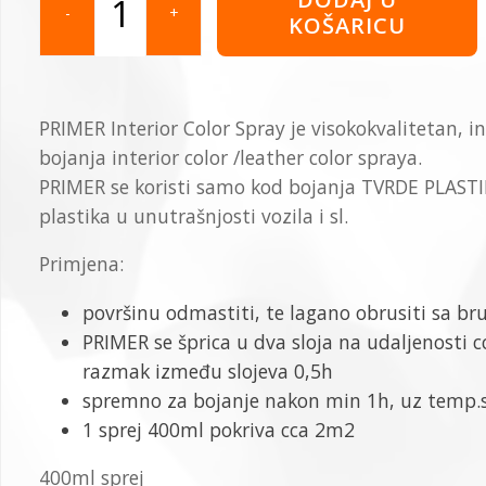
-
-
+
KOŠARICU
Interior
spray
količina
PRIMER Interior Color Spray je visokokvalitetan, in
bojanja interior color /leather color spraya.
PRIMER se koristi samo kod bojanja TVRDE PLASTIK
plastika u unutrašnjosti vozila i sl.
Primjena:
površinu odmastiti, te lagano obrusiti sa b
PRIMER se šprica u dva sloja na udaljenosti c
razmak između slojeva 0,5h
spremno za bojanje nakon min 1h, uz temp.
1 sprej 400ml pokriva cca 2m2
400ml sprej