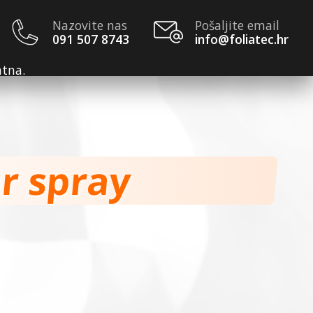
Nazovite nas
Pošaljite email
091 507 8743
info@foliatec.hr
atna.
or spray