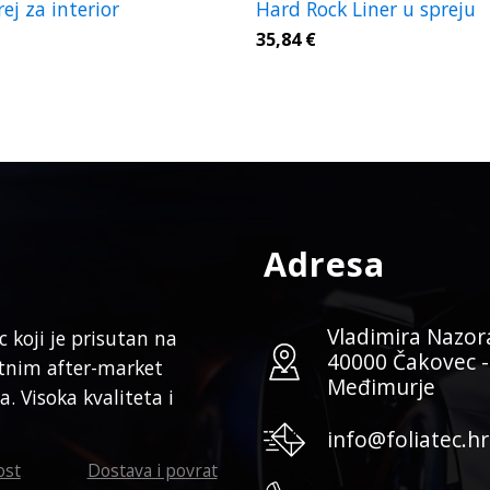
ej za interior
Hard Rock Liner u spreju
35,84
€
Adresa
Vladimira Nazor
koji je prisutan na
40000 Čakovec -
etnim after-market
Međimurje
. Visoka kvaliteta i
info@foliatec.hr
ost
Dostava i povrat