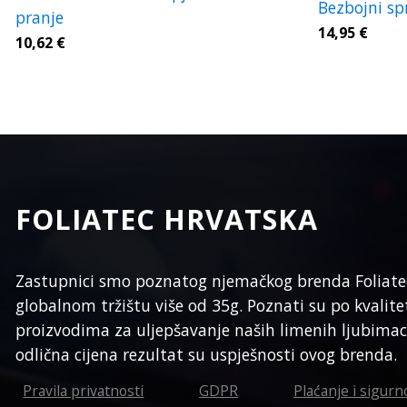
Bezbojni spr
pranje
14,95
€
10,62
€
FOLIATEC HRVATSKA
Zastupnici smo poznatog njemačkog brenda Foliatec 
globalnom tržištu više od 35g. Poznati su po kvalit
proizvodima za uljepšavanje naših limenih ljubimaca
odlična cijena rezultat su uspješnosti ovog brenda.
Pravila privatnosti
GDPR
Plaćanje i sigurn