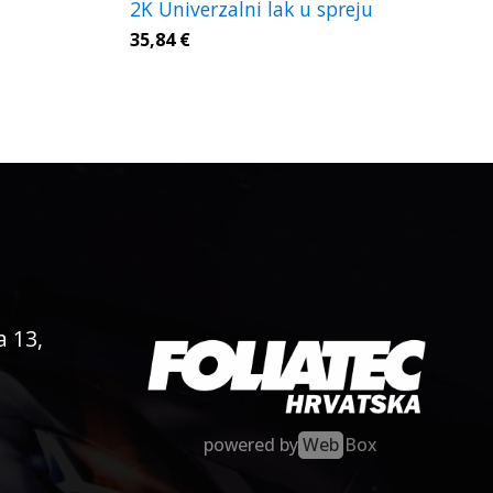
2K Univerzalni lak u spreju
35,84
€
a 13,
powered by
Web
Box