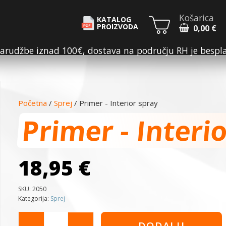
Košarica
KATALOG
PROIZVODA
0,00
€
arudžbe iznad 100€, dostava na području RH je bespl
Početna
/
Sprej
/ Primer - Interior spray
Primer - Interi
18,95
€
SKU:
2050
Kategorija:
Sprej
Primer
DODAJ U