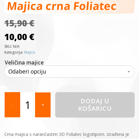
Majica crna Foliatec
15,90
€
10,00
€
SKU:
N/A
Kategorija:
Majice
Veličina majice
Majica
DODAJ U
crna
-
+
KOŠARICU
Foliatec
količina
Crna majica s narančastim 3D Foliatec logotipom. Izrađena je