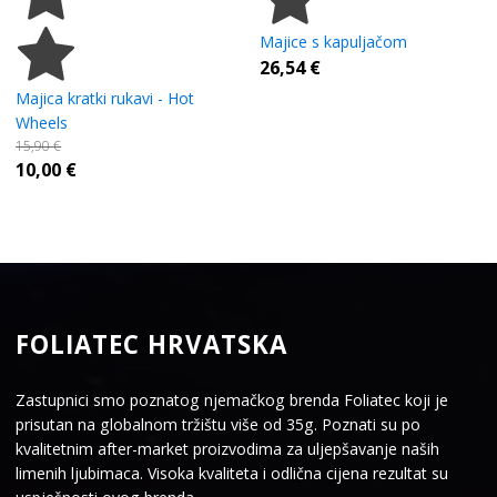
Majice s kapuljačom
26,54
€
Majica kratki rukavi - Hot
Wheels
15,90
€
10,00
€
FOLIATEC HRVATSKA
Zastupnici smo poznatog njemačkog brenda Foliatec koji je
prisutan na globalnom tržištu više od 35g. Poznati su po
kvalitetnim after-market proizvodima za uljepšavanje naših
limenih ljubimaca. Visoka kvaliteta i odlična cijena rezultat su