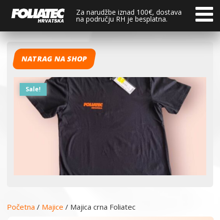
Za narudžbe iznad 100€, dostava
na području RH je besplatna.
NATRAG NA SHOP
Sale!
Početna
/
Majice
/ Majica crna Foliatec