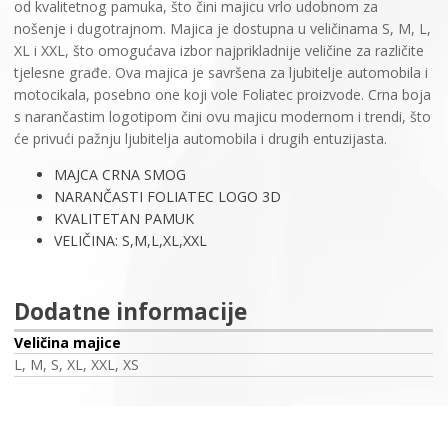
od kvalitetnog pamuka, što čini majicu vrlo udobnom za
nošenje i dugotrajnom. Majica je dostupna u veličinama S, M, L,
XL i XXL, što omogućava izbor najprikladnije veličine za različite
tjelesne građe. Ova majica je savršena za ljubitelje automobila i
motocikala, posebno one koji vole Foliatec proizvode. Crna boja
s narančastim logotipom čini ovu majicu modernom i trendi, što
će privući pažnju ljubitelja automobila i drugih entuzijasta.
MAJCA CRNA SMOG
NARANČASTI FOLIATEC LOGO 3D
KVALITETAN PAMUK
VELIČINA: S,M,L,XL,XXL
Dodatne informacije
Veličina majice
L, M, S, XL, XXL, XS