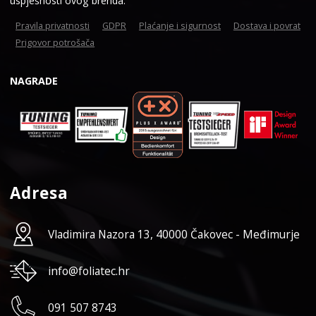
uspješnosti ovog brenda.
Pravila privatnosti
GDPR
Plaćanje i sigurnost
Dostava i povrat
Prigovor potrošača
NAGRADE
Adresa
Vladimira Nazora 13, 40000 Čakovec - Međimurje
info@foliatec.hr
091 507 8743