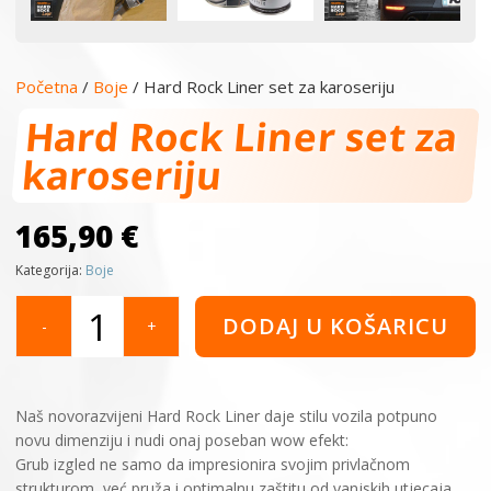
Početna
/
Boje
/ Hard Rock Liner set za karoseriju
Hard Rock Liner set za
karoseriju
165,90
€
Kategorija:
Boje
Hard
DODAJ U KOŠARICU
-
+
Rock
Liner
set
za
Naš novorazvijeni Hard Rock Liner daje stilu vozila potpuno
karoseriju
novu dimenziju i nudi onaj poseban wow efekt:
količina
Grub izgled ne samo da impresionira svojim privlačnom
strukturom, već pruža i optimalnu zaštitu od vanjskih utjecaja.