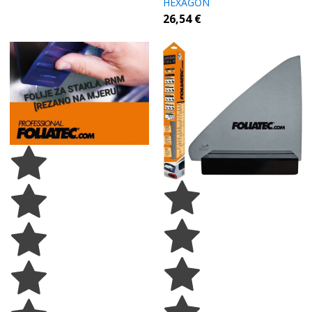
HEXAGON
26,54
€