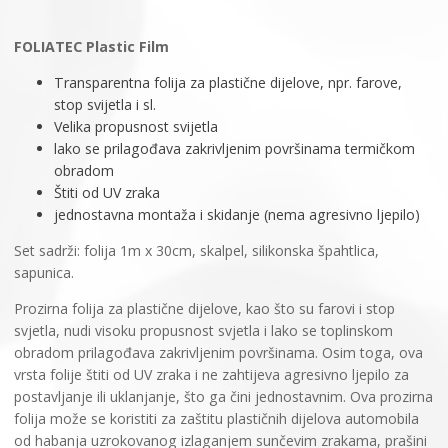
FOLIATEC Plastic Film
Transparentna folija za plastične dijelove, npr. farove,
stop svijetla i sl.
Velika propusnost svijetla
lako se prilagođava zakrivljenim površinama termičkom
obradom
Štiti od UV zraka
jednostavna montaža i skidanje (nema agresivno ljepilo)
Set sadrži: folija 1m x 30cm, skalpel, silikonska špahtlica,
sapunica.
Prozirna folija za plastične dijelove, kao što su farovi i stop
svjetla, nudi visoku propusnost svjetla i lako se toplinskom
obradom prilagođava zakrivljenim površinama. Osim toga, ova
vrsta folije štiti od UV zraka i ne zahtijeva agresivno ljepilo za
postavljanje ili uklanjanje, što ga čini jednostavnim. Ova prozirna
folija može se koristiti za zaštitu plastičnih dijelova automobila
od habanja uzrokovanog izlaganjem sunčevim zrakama, prašini