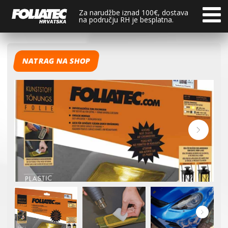
Za narudžbe iznad 100€, dostava
na području RH je besplatna.
NATRAG NA SHOP