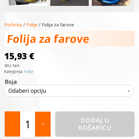
Početna
/
Folije
/ Folija za farove
Folija za farove
15,93
€
SKU:
N/A
Kategorija:
Folije
Boja
Folija
DODAJ U
za
-
+
KOŠARICU
farove
količina