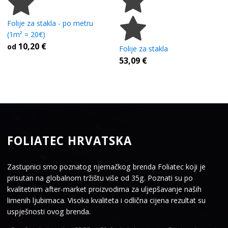
Folije za stakla - po metru
(1m² = 20€)
10,20
€
od
Folije za stakla
53,09
€
FOLIATEC HRVATSKA
Zastupnici smo poznatog njemačkog brenda Foliatec koji je
prisutan na globalnom tržištu više od 35g. Poznati su po
kvalitetnim after-market proizvodima za uljepšavanje naših
limenih ljubimaca. Visoka kvaliteta i odlična cijena rezultat su
uspješnosti ovog brenda.