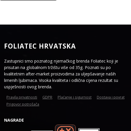
FOLIATEC HRVATSKA
Zastupnici smo poznatog njemačkog brenda Foliatec koji je
prisutan na globalnom tržištu više od 35g. Poznati su po
kvalitetnim after-market proizvodima za uljepšavanje naših
limenih ljubimaca. Visoka kvaliteta i odlična cijena rezultat su
uspješnosti ovog brenda.
Pravila privatnosti
GDPR
Plaćanje i sigurnost
Dostava i povrat
Prigovor potrošača
NAGRADE