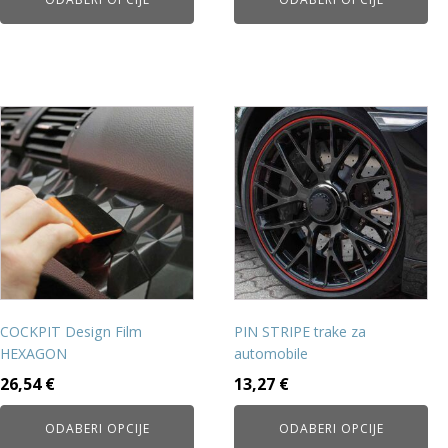
Ovaj
Ovaj
proizvod
proizvod
ima
ima
više
više
varijanti.
varijanti.
Opcije
Opcije
se
se
mogu
mogu
odabrati
odabrati
na
na
COCKPIT Design Film
PIN STRIPE trake za
stranici
stranici
HEXAGON
automobile
proizvoda
proizvoda
26,54
€
13,27
€
ODABERI OPCIJE
ODABERI OPCIJE