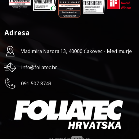
Adresa
Vladimira Nazora 13, 40000 Čakovec - Međimurje
info@foliatec.hr
091 507 8743