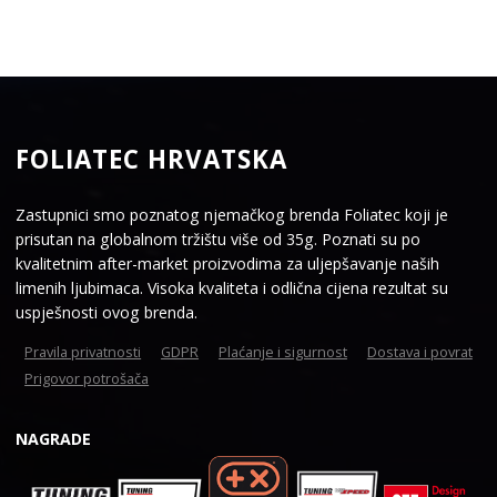
FOLIATEC HRVATSKA
Zastupnici smo poznatog njemačkog brenda Foliatec koji je
prisutan na globalnom tržištu više od 35g. Poznati su po
kvalitetnim after-market proizvodima za uljepšavanje naših
limenih ljubimaca. Visoka kvaliteta i odlična cijena rezultat su
uspješnosti ovog brenda.
Pravila privatnosti
GDPR
Plaćanje i sigurnost
Dostava i povrat
Prigovor potrošača
NAGRADE