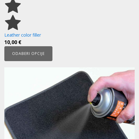
Leather color filler
10,00
€
ODABERI OPCIJE
Ovaj
proizvod
ima
više
varijanti.
Opcije
se
mogu
odabrati
na
stranici