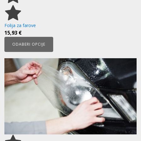
Folija za farove
15,93
€
ODABERI OPCIJE
Ovaj
proizvod
ima
više
varijanti.
Opcije
se
mogu
odabrati
na
stranici
proizvoda