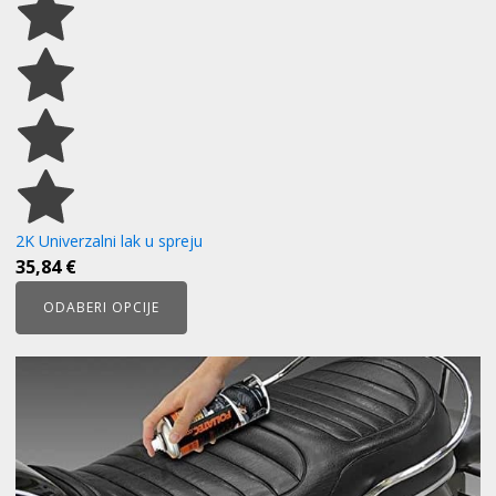
2K Univerzalni lak u spreju
35,84
€
ODABERI OPCIJE
Ovaj
proizvod
ima
više
varijanti.
Opcije
se