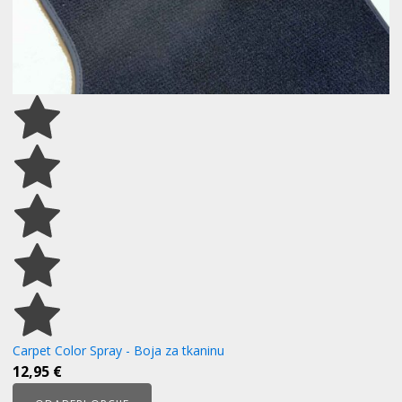
proizvoda
Carpet Color Spray - Boja za tkaninu
12,95
€