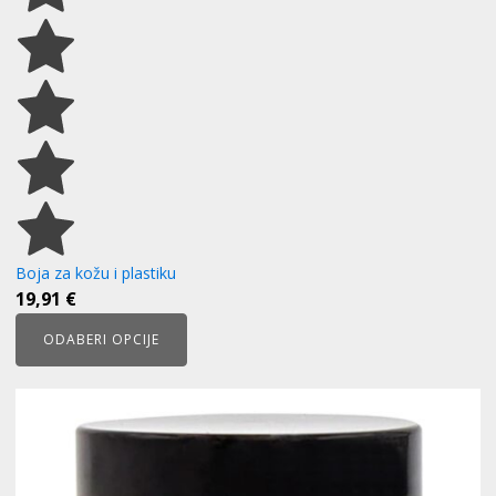
Boja za kožu i plastiku
19,91
€
ODABERI OPCIJE
Ovaj
proizvod
ima
više
varijanti.